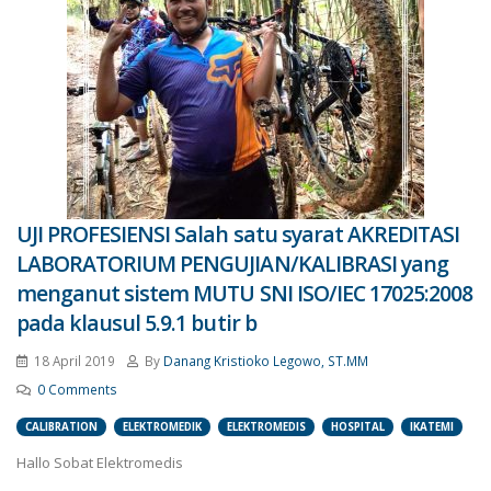
UJI PROFESIENSI Salah satu syarat AKREDITASI
LABORATORIUM PENGUJIAN/KALIBRASI yang
menganut sistem MUTU SNI ISO/IEC 17025:2008
pada klausul 5.9.1 butir b
18 April 2019
By
Danang Kristioko Legowo, ST.MM
0 Comments
CALIBRATION
ELEKTROMEDIK
ELEKTROMEDIS
HOSPITAL
IKATEMI
Hallo Sobat Elektromedis