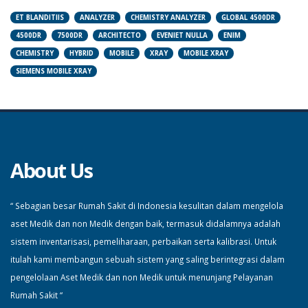
ET BLANDITIIS
ANALYZER
CHEMISTRY ANALYZER
GLOBAL 4500DR
4500DR
7500DR
ARCHITECTO
EVENIET NULLA
ENIM
CHEMISTRY
HYBRID
MOBILE
XRAY
MOBILE XRAY
SIEMENS MOBILE XRAY
About Us
“ Sebagian besar Rumah Sakit di Indonesia kesulitan dalam mengelola
aset Medik dan non Medik dengan baik, termasuk didalamnya adalah
sistem inventarisasi, pemeliharaan, perbaikan serta kalibrasi. Untuk
itulah kami membangun sebuah sistem yang saling berintegrasi dalam
pengelolaan Aset Medik dan non Medik untuk menunjang Pelayanan
Rumah Sakit “