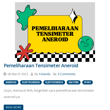
Pemeliharaan Tensimeter Aneroid
04 March 2023
By
Yolanda
0 Comments
ANEROID
ELEKTROMEDIK
ELEKTROMEDIS
IKATEMI
IPSRS
Guys, menurut AHA, beginilah cara pemeliharaan tensimeter
aneroid ya
READ MORE