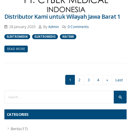
Distributor Kami untuk Wilayah Jawa Barat 1
28 January 2020
By
Admin
0 Comments
ELEKTROMEDIK
ELEKTROMEDIS
IKATEMI
READ MORE
1
2
3
4
»
Last
CATEGORIES
Berita (17)