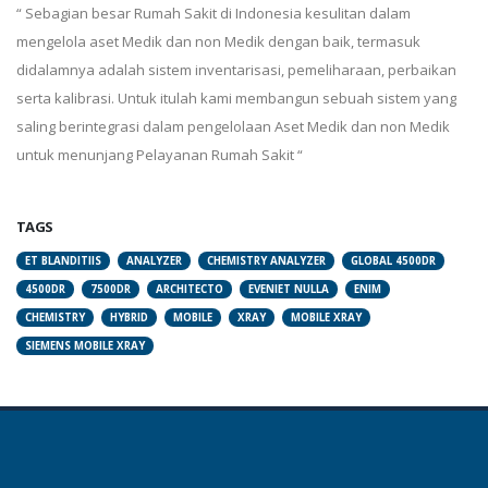
“ Sebagian besar Rumah Sakit di Indonesia kesulitan dalam
mengelola aset Medik dan non Medik dengan baik, termasuk
didalamnya adalah sistem inventarisasi, pemeliharaan, perbaikan
serta kalibrasi. Untuk itulah kami membangun sebuah sistem yang
saling berintegrasi dalam pengelolaan Aset Medik dan non Medik
untuk menunjang Pelayanan Rumah Sakit “
TAGS
ET BLANDITIIS
ANALYZER
CHEMISTRY ANALYZER
GLOBAL 4500DR
4500DR
7500DR
ARCHITECTO
EVENIET NULLA
ENIM
CHEMISTRY
HYBRID
MOBILE
XRAY
MOBILE XRAY
SIEMENS MOBILE XRAY