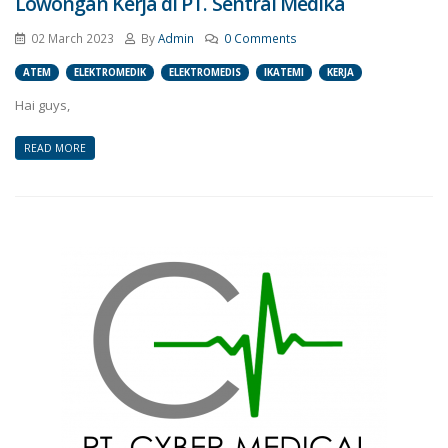
Lowongan Kerja di PT. Sentral Medika
02 March 2023
By
Admin
0 Comments
ATEM
ELEKTROMEDIK
ELEKTROMEDIS
IKATEMI
KERJA
Hai guys,
READ MORE