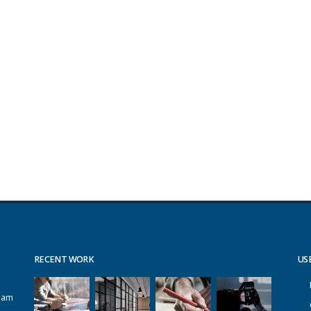
RECENT WORK
US
alam