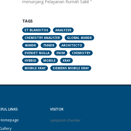
menunjang Pelayanan Rumah Sakit “
TAGS
ET BLANDITIIS
ANALYZER
CHEMISTRY ANALYZER
GLOBAL 4500DR
4500DR
7500DR
ARCHITECTO
EVENIET NULLA
ENIM
CHEMISTRY
HYBRID
MOBILE
XRAY
MOBILE XRAY
SIEMENS MOBILE XRAY
EFUL LINKS
VISITOR
Homepage
symptom checker
Gallery