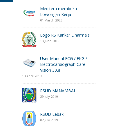
Meditera membuka
Lowongan Kerja
01 March 2023
Logo RS Kanker Dharmais
13 June 2019
User Manual ECG / EKG /
Electrocardiograph Care
Vision 303i
13 April 2019
RSUD MANAMBAI
29 July 2019
RSUD Lebak
02 July 2019