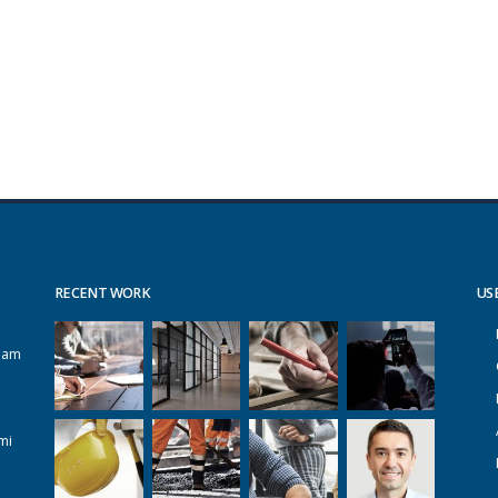
RECENT WORK
US
alam
mi