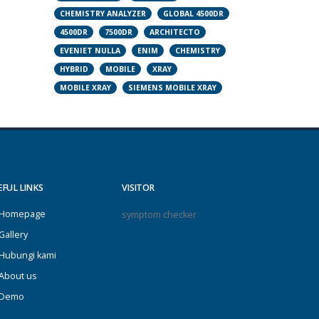
CHEMISTRY ANALYZER
GLOBAL 4500DR
4500DR
7500DR
ARCHITECTO
EVENIET NULLA
ENIM
CHEMISTRY
HYBRID
MOBILE
XRAY
MOBILE XRAY
SIEMENS MOBILE XRAY
EFUL LINKS
VISITOR
Homepage
symptom checker
Gallery
Hubungi kami
About us
Demo