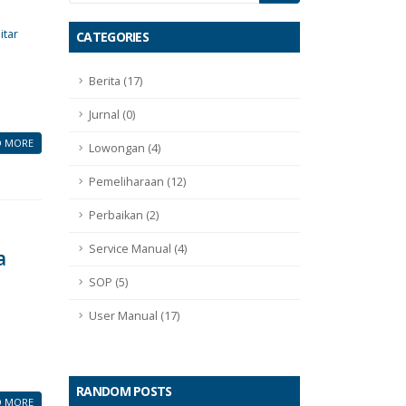
itar
CATEGORIES
Berita (17)
Jurnal (0)
D MORE
Lowongan (4)
Pemeliharaan (12)
Perbaikan (2)
Service Manual (4)
a
SOP (5)
User Manual (17)
RANDOM POSTS
D MORE