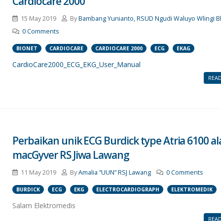
Cardiocare 2000
15 May 2019
By
Bambang Yunianto, RSUD Ngudi Waluyo Wlingi Bl
0 Comments
BIONET
CARDIOCARE
CARDIOCARE 2000
ECG
EKAG
CardioCare2000_ECG_EKG_User_Manual
REA
Perbaikan unik ECG Burdick type Atria 6100 al
macGyver RS Jiwa Lawang
11 May 2019
By
Amalia “UUN” RSJ Lawang
0 Comments
BURDICK
ECG
EKG
ELECTROCARDIOGRAPH
ELEKTROMEDIK
Salam Elektromedis
REA