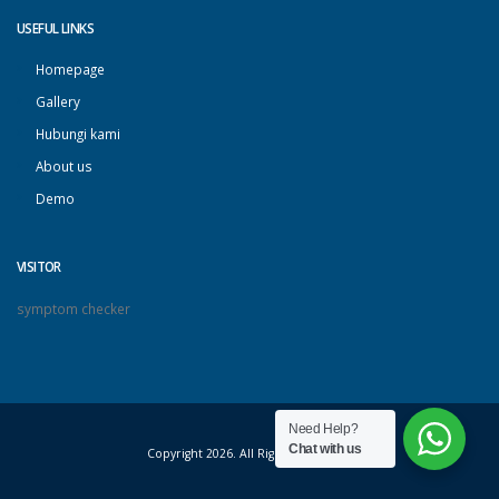
USEFUL LINKS
Homepage
Gallery
Hubungi kami
About us
Demo
VISITOR
symptom checker
Need Help?
Chat with us
Copyright 2026. All Rights Reserved.