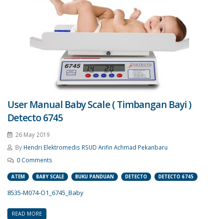
User Manual Baby Scale ( Timbangan Bayi )
Detecto 6745
26 May 2019
By
Hendri Elektromedis RSUD Arifin Achmad Pekanbaru
0 Comments
ATEM
BABY SCALE
BUKU PANDUAN
DETECTO
DETECTO 6745
8535-M074-O1_6745_Baby
READ MORE