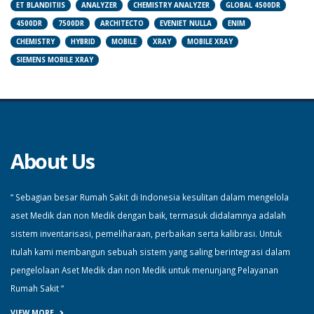
ET BLANDITIIS
ANALYZER
CHEMISTRY ANALYZER
GLOBAL 4500DR
4500DR
7500DR
ARCHITECTO
EVENIET NULLA
ENIM
CHEMISTRY
HYBRID
MOBILE
XRAY
MOBILE XRAY
SIEMENS MOBILE XRAY
About Us
“ Sebagian besar Rumah Sakit di Indonesia kesulitan dalam mengelola
aset Medik dan non Medik dengan baik, termasuk didalamnya adalah
sistem inventarisasi, pemeliharaan, perbaikan serta kalibrasi. Untuk
itulah kami membangun sebuah sistem yang saling berintegrasi dalam
pengelolaan Aset Medik dan non Medik untuk menunjang Pelayanan
Rumah Sakit “
VIEW MORE