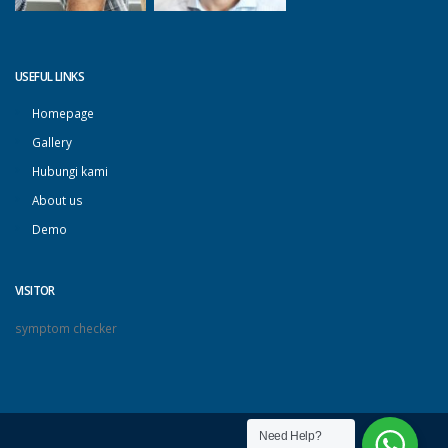
USEFUL LINKS
Homepage
Gallery
Hubungi kami
About us
Demo
VISITOR
symptom checker
Need Help?