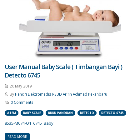
User Manual Baby Scale ( Timbangan Bayi )
Detecto 6745
26 May 2019
By
Hendri Elektromedis RSUD Arifin Achmad Pekanbaru
0 Comments
ATEM
BABY SCALE
BUKU PANDUAN
DETECTO
DETECTO 6745
8535-M074-O1_6745_Baby
READ MORE