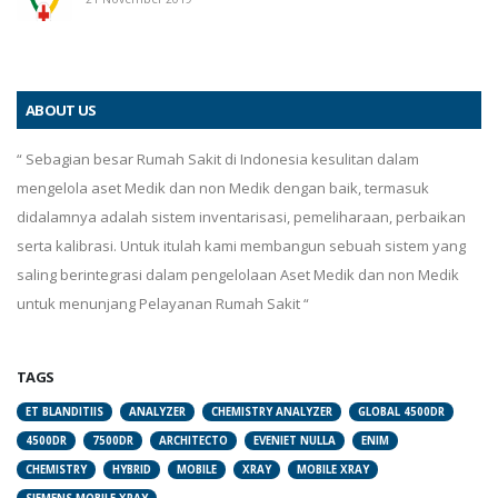
ABOUT US
“ Sebagian besar Rumah Sakit di Indonesia kesulitan dalam
mengelola aset Medik dan non Medik dengan baik, termasuk
didalamnya adalah sistem inventarisasi, pemeliharaan, perbaikan
serta kalibrasi. Untuk itulah kami membangun sebuah sistem yang
saling berintegrasi dalam pengelolaan Aset Medik dan non Medik
untuk menunjang Pelayanan Rumah Sakit “
TAGS
ET BLANDITIIS
ANALYZER
CHEMISTRY ANALYZER
GLOBAL 4500DR
4500DR
7500DR
ARCHITECTO
EVENIET NULLA
ENIM
CHEMISTRY
HYBRID
MOBILE
XRAY
MOBILE XRAY