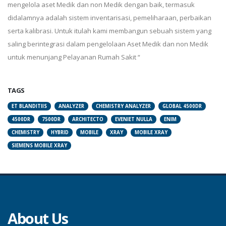
mengelola aset Medik dan non Medik dengan baik, termasuk
didalamnya adalah sistem inventarisasi, pemeliharaan, perbaikan
serta kalibrasi. Untuk itulah kami membangun sebuah sistem yang
saling berintegrasi dalam pengelolaan Aset Medik dan non Medik
untuk menunjang Pelayanan Rumah Sakit “
TAGS
ET BLANDITIIS
ANALYZER
CHEMISTRY ANALYZER
GLOBAL 4500DR
4500DR
7500DR
ARCHITECTO
EVENIET NULLA
ENIM
CHEMISTRY
HYBRID
MOBILE
XRAY
MOBILE XRAY
SIEMENS MOBILE XRAY
About Us