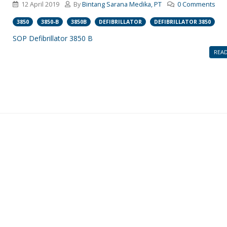
12 April 2019
By
Bintang Sarana Medika, PT
0 Comments
3850
3850-B
3850B
DEFIBRILLATOR
DEFIBRILLATOR 3850
SOP Defibrillator 3850 B
REA