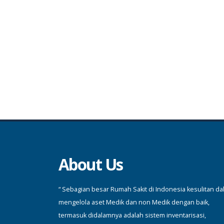
About Us
“ Sebagian besar Rumah Sakit di Indonesia kesulitan d
mengelola aset Medik dan non Medik dengan baik,
termasuk didalamnya adalah sistem inventarisasi,