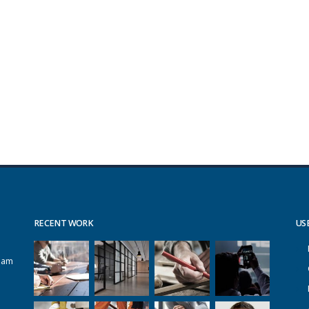
RECENT WORK
US
alam