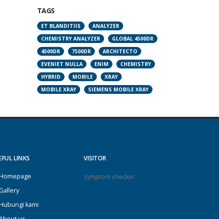
TAGS
ET BLANDITIIS
ANALYZER
CHEMISTRY ANALYZER
GLOBAL 4500DR
4500DR
7500DR
ARCHITECTO
EVENIET NULLA
ENIM
CHEMISTRY
HYBRID
MOBILE
XRAY
MOBILE XRAY
SIEMENS MOBILE XRAY
EFUL LINKS
VISITOR
Homepage
symptom checker
Gallery
Hubungi kami
About us