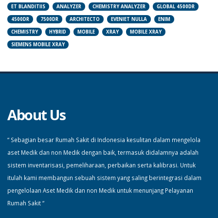
ET BLANDITIIS
ANALYZER
CHEMISTRY ANALYZER
GLOBAL 4500DR
4500DR
7500DR
ARCHITECTO
EVENIET NULLA
ENIM
CHEMISTRY
HYBRID
MOBILE
XRAY
MOBILE XRAY
SIEMENS MOBILE XRAY
About Us
“ Sebagian besar Rumah Sakit di Indonesia kesulitan dalam mengelola
aset Medik dan non Medik dengan baik, termasuk didalamnya adalah
sistem inventarisasi, pemeliharaan, perbaikan serta kalibrasi. Untuk
itulah kami membangun sebuah sistem yang saling berintegrasi dalam
pengelolaan Aset Medik dan non Medik untuk menunjang Pelayanan
Rumah Sakit “