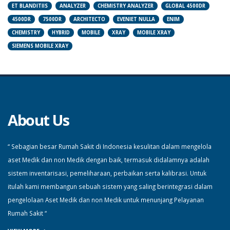
ET BLANDITIIS
ANALYZER
CHEMISTRY ANALYZER
GLOBAL 4500DR
4500DR
7500DR
ARCHITECTO
EVENIET NULLA
ENIM
CHEMISTRY
HYBRID
MOBILE
XRAY
MOBILE XRAY
SIEMENS MOBILE XRAY
About Us
“ Sebagian besar Rumah Sakit di Indonesia kesulitan dalam mengelola
aset Medik dan non Medik dengan baik, termasuk didalamnya adalah
sistem inventarisasi, pemeliharaan, perbaikan serta kalibrasi. Untuk
itulah kami membangun sebuah sistem yang saling berintegrasi dalam
pengelolaan Aset Medik dan non Medik untuk menunjang Pelayanan
Rumah Sakit “